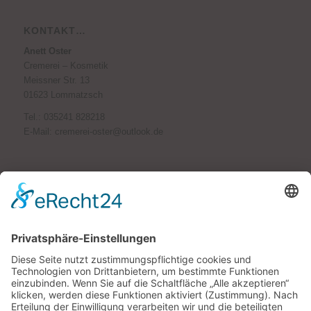
KONTAKT…
Anett Oster
Cremerei – Kosmetik
Meissner Str. 13
01623 Lommatzsch
Tel.:
035241 828218
E-Mail:
cremerei-oster@outlook.de
PARTNER…