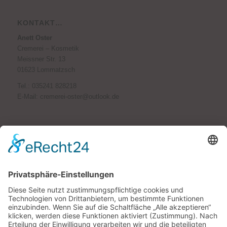
KONTAKT…
Anett Oster
Cremerei – Kosmetik
Meissner Str. 13
01623 Lommatzsch
Tel.:
035241 828218
E-Mail:
cremerei-oster@outlook.de
PARTNER…